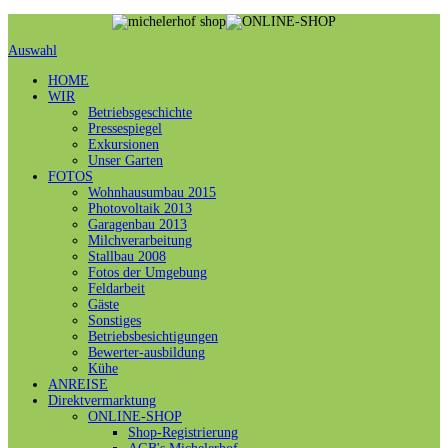
Auswahl
HOME
WIR
Betriebsgeschichte
Pressespiegel
Exkursionen
Unser Garten
FOTOS
Wohnhausumbau 2015
Photovoltaik 2013
Garagenbau 2013
Milchverarbeitung
Stallbau 2008
Fotos der Umgebung
Feldarbeit
Gäste
Sonstiges
Betriebsbesichtigungen
Bewerter-ausbildung
Kühe
ANREISE
Direktvermarktung
ONLINE-SHOP
Shop-Registrierung