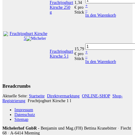
Fruchtjoghurt
1,34
+
Kirsche 250
€
pro
–
g
Stück
In den Warenkorb
15,79
Fruchtjoghurt
+
€
pro
Kirsche 5 l
–
Stück
In den Warenkorb
Breadcrumbs
Aktuelle Seite:
Startseite
Direktvermarktung
ONLINE-SHOP
Shop-
Registrierung
Fruchtjoghurt Kirsche 1 l
Impressum
Datenschutz
Sitemap
Michelerhof GnbR -
Benjamin und Mag.(FH) Bettina Kranebitter · Fiecht
68 · A-6414 Mieming