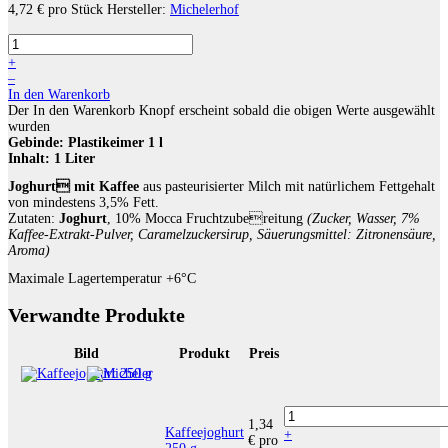
4,72 €
pro Stück
Hersteller:
Michelerhof
+
–
In den Warenkorb
Der In den Warenkorb Knopf erscheint sobald die obigen Werte ausgewählt
wurden
Gebinde:
Plastikeimer 1 l
Inhalt:
1 Liter
Joghurt
mit Kaffee
aus pasteurisierter Milch mit natürlichem Fettgehalt
von mindestens 3,5% Fett.
Zutaten:
Joghurt
, 10% Mocca Fruchtzubereitung
(Zucker, Wasser, 7%
Kaffee-Extrakt-Pulver, Caramelzuckersirup, Säuerungsmittel: Zitronensäure,
Aroma)
Maximale Lagertemperatur +6°C
Verwandte Produkte
Bild
Produkt
Preis
1,34
Kaffeejoghurt
+
€
pro