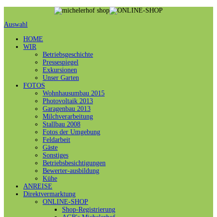
Auswahl
HOME
WIR
Betriebsgeschichte
Pressespiegel
Exkursionen
Unser Garten
FOTOS
Wohnhausumbau 2015
Photovoltaik 2013
Garagenbau 2013
Milchverarbeitung
Stallbau 2008
Fotos der Umgebung
Feldarbeit
Gäste
Sonstiges
Betriebsbesichtigungen
Bewerter-ausbildung
Kühe
ANREISE
Direktvermarktung
ONLINE-SHOP
Shop-Registrierung