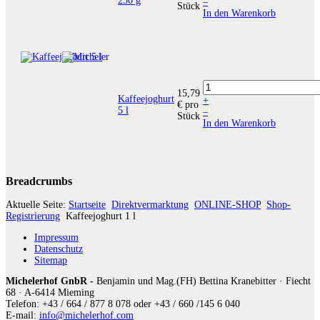
250 g
–
Stück
In den Warenkorb
15,79
Kaffeejoghurt
+
€
pro
5 l
–
Stück
In den Warenkorb
Breadcrumbs
Aktuelle Seite:
Startseite
Direktvermarktung
ONLINE-SHOP
Shop-
Registrierung
Kaffeejoghurt 1 l
Impressum
Datenschutz
Sitemap
Michelerhof GnbR -
Benjamin und Mag.(FH) Bettina Kranebitter · Fiecht
68 · A-6414 Mieming
Telefon: +43 / 664 / 877 8 078 oder +43 / 660 /145 6 040
E-mail:
info@michelerhof.com