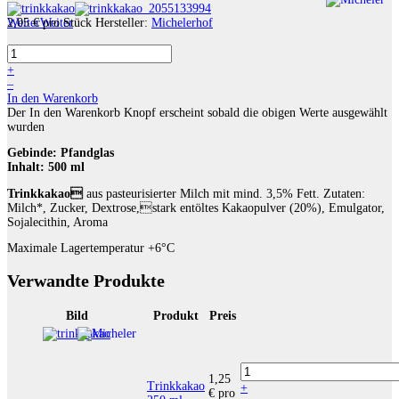
Weiter
2,05 €
Weiter
pro Stück
Hersteller:
Michelerhof
+
–
In den Warenkorb
Der In den Warenkorb Knopf erscheint sobald die obigen Werte ausgewählt
wurden
Gebinde:
Pfandglas
Inhalt:
500 ml
Trinkkakao
aus pasteurisierter Milch mit mind. 3,5% Fett. Zutaten:
Milch*, Zucker, Dextrose,stark entöltes Kakaopulver (20%), Emulgator,
Sojalecithin, Aroma
Maximale Lagertemperatur +6°C
Verwandte Produkte
Bild
Produkt
Preis
1,25
Trinkkakao
+
€
pro