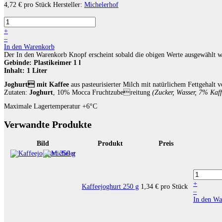
4,72 €
pro Stück
Hersteller:
Michelerhof
+
–
In den Warenkorb
Der In den Warenkorb Knopf erscheint sobald die obigen Werte ausgewählt 
Gebinde:
Plastikeimer 1 l
Inhalt:
1 Liter
Joghurt
mit Kaffee
aus pasteurisierter Milch mit natürlichem Fettgehalt 
Zutaten:
Joghurt
, 10% Mocca Fruchtzubereitung
(Zucker, Wasser, 7% Kaff
Maximale Lagertemperatur +6°C
Verwandte Produkte
Bild
Produkt
Preis
+
Kaffeejoghurt 250 g
1,34 €
pro Stück
–
In den Wa