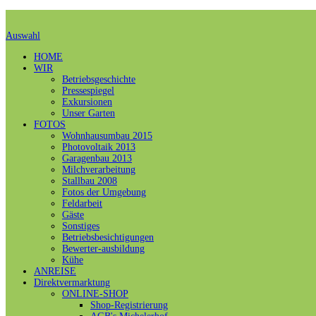
Auswahl
HOME
WIR
Betriebsgeschichte
Pressespiegel
Exkursionen
Unser Garten
FOTOS
Wohnhausumbau 2015
Photovoltaik 2013
Garagenbau 2013
Milchverarbeitung
Stallbau 2008
Fotos der Umgebung
Feldarbeit
Gäste
Sonstiges
Betriebsbesichtigungen
Bewerter-ausbildung
Kühe
ANREISE
Direktvermarktung
ONLINE-SHOP
Shop-Registrierung