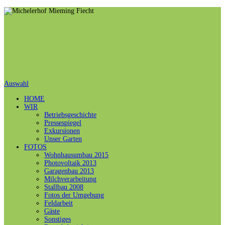
Auswahl
HOME
WIR
Betriebsgeschichte
Pressespiegel
Exkursionen
Unser Garten
FOTOS
Wohnhausumbau 2015
Photovoltaik 2013
Garagenbau 2013
Milchverarbeitung
Stallbau 2008
Fotos der Umgebung
Feldarbeit
Gäste
Sonstiges