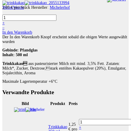
Weiter
2,05 €
Weiter
pro Stück
Hersteller:
Michelerhof
+
–
In den Warenkorb
Der In den Warenkorb Knopf erscheint sobald die obigen Werte ausgewählt
wurden
Gebinde:
Pfandglas
Inhalt:
500 ml
Trinkkakao
aus pasteurisierter Milch mit mind. 3,5% Fett. Zutaten:
Milch*, Zucker, Dextrose,stark entöltes Kakaopulver (20%), Emulgator,
Sojalecithin, Aroma
Maximale Lagertemperatur +6°C
Verwandte Produkte
Bild
Produkt
Preis
1,25
Trinkkakao
+
€
pro